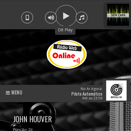
Dê Play
No Ar Agora:
MENU
Piloto Automático
Até as 23:59
JOHN HOUVER
Função: DJ